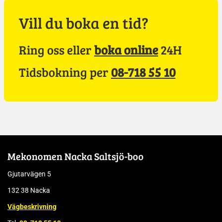
Vill du boka en tid?
Ring oss eller
boka online
24H
Tidsbokning per
08-718 55 10
Mekonomen Nacka Saltsjö-boo
Gjutarvägen 5
132 38 Nacka
Vägbeskrivning