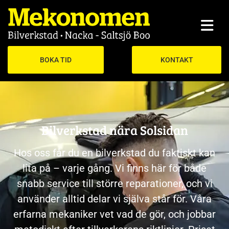
BOKA TID
KONTAKT
Bilverkstad nära Solsidan
Hos oss får du en bilverkstad du faktiskt kan
lita på – varje gång. Vi finns här för både
snabb service till större reparationer, och vi
använder alltid delar vi själva står för. Våra
erfarna mekaniker vet vad de gör, och jobbar