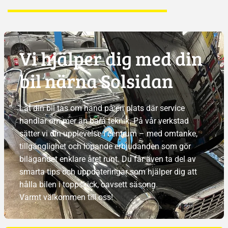
Vi hjälper dig med din
bil närna Solsidan
Låt din bil tas om hand på en plats där service
handlar om mer än bara teknik. På vår verkstad
sätter vi din upplevelse i centrum – med omtanke,
tillgänglighet och löpande erbjudanden som gör
bilägandet enklare året runt. Du får även ta del av
smarta tips och uppdateringar som hjälper dig att
hålla bilen i toppskick, oavsett säsong.
Varmt välkommen till oss!