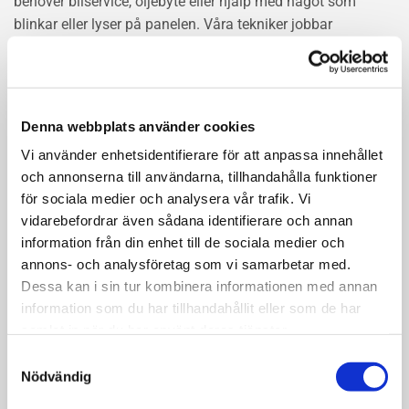
behöver bilservice, oljebyte eller hjälp med något som
blinkar eller lyser på panelen. Våra tekniker jobbar
metodiskt enligt tillverkarens instruktioner, oavsett
bilmärke. Det kan vara ett oljebyte, en varningslampa eller
en större genomgång – vi tar hand om det på rätt sätt. Vi
använder originaldelar eller delar av samma kvalitet, så att
Denna webbplats använder cookies
din bil fortsätter vara både säker och pålitlig. Boka tid
Vi använder enhetsidentifierare för att anpassa innehållet
enkelt online eller hör av dig. Hos oss vet du alltid var du
och annonserna till användarna, tillhandahålla funktioner
lämnar bilen – i trygga händer.
för sociala medier och analysera vår trafik. Vi
vidarebefordrar även sådana identifierare och annan
LÄS MER OM BILSERVICE
information från din enhet till de sociala medier och
annons- och analysföretag som vi samarbetar med.
Dessa kan i sin tur kombinera informationen med annan
information som du har tillhandahållit eller som de har
samlat in när du har använt deras tjänster.
Samtyckesval
Nödvändig