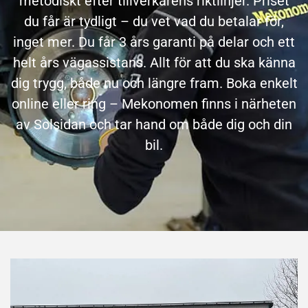
metodiskt efter tillverkarens riktlinjer. Priset
du får är tydligt – du vet vad du betalar för,
inget mer. Du får 3 års garanti på delar och ett
helt års vägassistans. Allt för att du ska känna
dig trygg, både nu och längre fram. Boka enkelt
online eller ring – Mekonomen finns i närheten
av Solsidan och tar hand om både dig och din
bil.