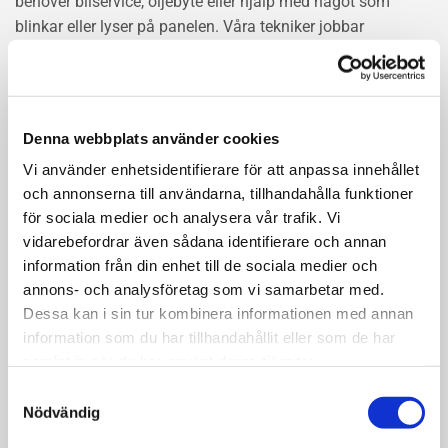
behöver bilservice, oljebyte eller hjälp med något som
blinkar eller lyser på panelen. Våra tekniker jobbar
metodiskt enligt tillverkarens instruktioner, oavsett
bilmärke. Det kan vara ett oljebyte, en varningslampa eller
en större genomgång – vi tar hand om det på rätt sätt. Vi
använder originaldelar eller delar av samma kvalitet, så att
Denna webbplats använder cookies
din bil fortsätter vara både säker och pålitlig. Boka tid
Vi använder enhetsidentifierare för att anpassa innehållet
enkelt online eller hör av dig. Hos oss vet du alltid var du
och annonserna till användarna, tillhandahålla funktioner
lämnar bilen – i trygga händer.
för sociala medier och analysera vår trafik. Vi
vidarebefordrar även sådana identifierare och annan
LÄS MER OM BILSERVICE
information från din enhet till de sociala medier och
annons- och analysföretag som vi samarbetar med.
Dessa kan i sin tur kombinera informationen med annan
information som du har tillhandahållit eller som de har
samlat in när du har använt deras tjänster.
Samtyckesval
Nödvändig