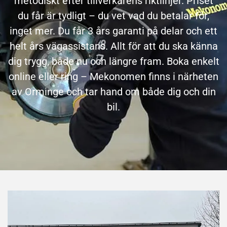
metodiskt efter tillverkarens riktlinjer. Priset
du får är tydligt – du vet vad du betalar för,
inget mer. Du får 3 års garanti på delar och ett
helt års vägassistans. Allt för att du ska känna
dig trygg, både nu och längre fram. Boka enkelt
online eller ring – Mekonomen finns i närheten
av Orminge och tar hand om både dig och din
bil.