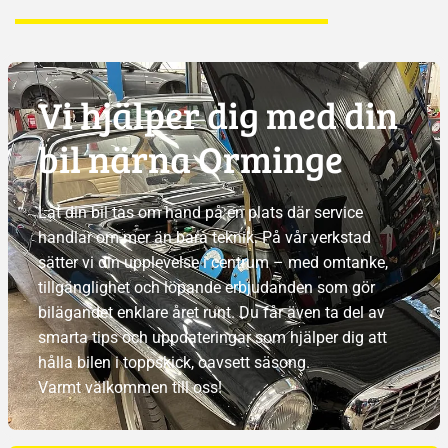
Vi hjälper dig med din
bil närna Orminge
Låt din bil tas om hand på en plats där service
handlar om mer än bara teknik. På vår verkstad
sätter vi din upplevelse i centrum – med omtanke,
tillgänglighet och löpande erbjudanden som gör
bilägandet enklare året runt. Du får även ta del av
smarta tips och uppdateringar som hjälper dig att
hålla bilen i toppskick, oavsett säsong.
Varmt välkommen till oss!