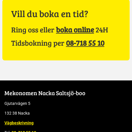
Vill du boka en tid?
Ring oss eller
boka online
24H
Tidsbokning per
08-718 55 10
Mekonomen Nacka Saltsjö-boo
Gjutarvägen 5
132 38 Nacka
Vägbeskrivning