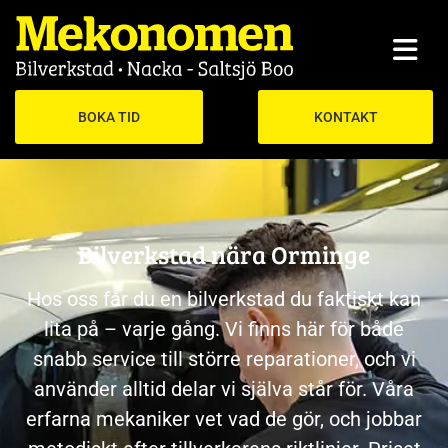
BOKA TID
KONTAKT
Bilverkstad nära Orminge
Hos oss får du en bilverkstad du faktiskt kan
lita på – varje gång. Vi finns här för både
snabb service till större reparationer, och vi
använder alltid delar vi själva står för. Våra
erfarna mekaniker vet vad de gör, och jobbar