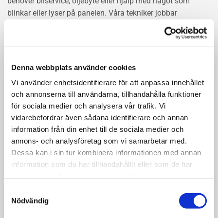
behöver bilservice, oljebyte eller hjälp med något som
blinkar eller lyser på panelen. Våra tekniker jobbar
metodiskt enligt tillverkarens instruktioner, oavsett
bilmärke. Det kan vara ett oljebyte, en varningslampa eller
en större genomgång – vi tar hand om det på rätt sätt. Vi
använder originaldelar eller delar av samma kvalitet, så att
Denna webbplats använder cookies
din bil fortsätter vara både säker och pålitlig. Boka tid
Vi använder enhetsidentifierare för att anpassa innehållet
enkelt online eller hör av dig. Hos oss vet du alltid var du
och annonserna till användarna, tillhandahålla funktioner
lämnar bilen – i trygga händer.
för sociala medier och analysera vår trafik. Vi
vidarebefordrar även sådana identifierare och annan
LÄS MER OM BILSERVICE
information från din enhet till de sociala medier och
annons- och analysföretag som vi samarbetar med.
Dessa kan i sin tur kombinera informationen med annan
information som du har tillhandahållit eller som de har
samlat in när du har använt deras tjänster.
Samtyckesval
Nödvändig