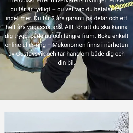
metodiskt efter tillverkarens riktlinjer. Priset
du får är tydligt – du vet vad du betalar för,
inget mer. Du får 3 års garanti på delar och ett
helt års vägassistans. Allt för att du ska känna
dig trygg, både nu och längre fram. Boka enkelt
online eller ring – Mekonomen finns i närheten
av Gustavsvik och tar hand om både dig och
din bil.