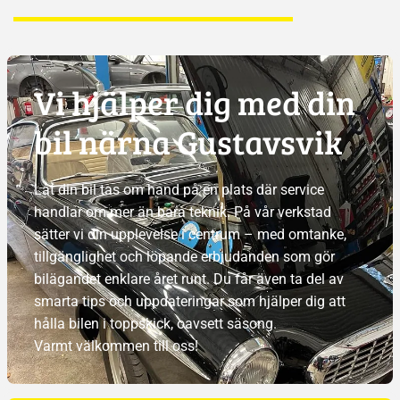
Vi hjälper dig med din
bil närna Gustavsvik
Låt din bil tas om hand på en plats där service
handlar om mer än bara teknik. På vår verkstad
sätter vi din upplevelse i centrum – med omtanke,
tillgänglighet och löpande erbjudanden som gör
bilägandet enklare året runt. Du får även ta del av
smarta tips och uppdateringar som hjälper dig att
hålla bilen i toppskick, oavsett säsong.
Varmt välkommen till oss!