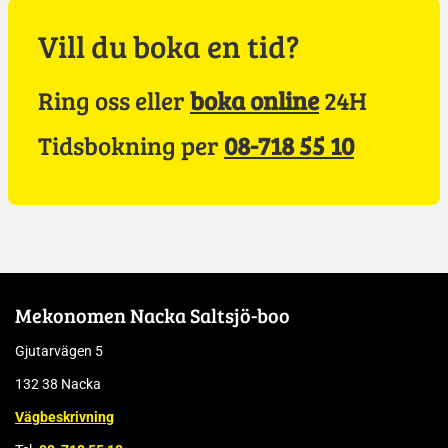
Vill du boka en tid?
Ring oss eller
boka online
24H
Tidsbokning per
08-718 55 10
Mekonomen Nacka Saltsjö-boo
Gjutarvägen 5
132 38 Nacka
Vägbeskrivning