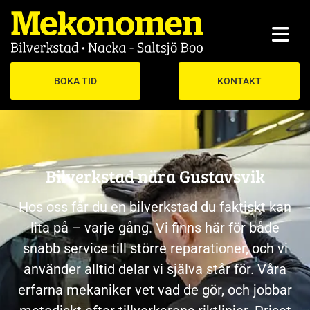
BOKA TID
KONTAKT
Bilverkstad nära Gustavsvik
Hos oss får du en bilverkstad du faktiskt kan
lita på – varje gång. Vi finns här för både
snabb service till större reparationer, och vi
använder alltid delar vi själva står för. Våra
erfarna mekaniker vet vad de gör, och jobbar