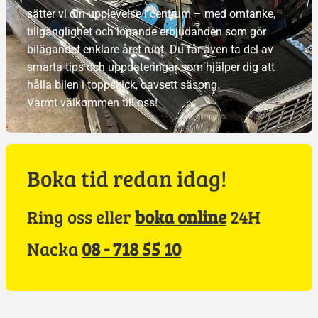
sätter vi din upplevelse i centrum – med omtanke,
tillgänglighet och löpande erbjudanden som gör
bilägandet enklare året runt. Du får även ta del av
smarta tips och uppdateringar som hjälper dig att
hålla bilen i toppskick, oavsett säsong.
Varmt välkommen till oss!
Boka tid redan idag!
Ring oss eller
boka online
24H
Nacka
08 - 718 55 10