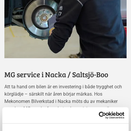
MG service i Nacka / Saltsjö-Boo
Att ta hand om bilen är en investering i både trygghet och
körglädje – särskilt när åren börjar märkas. Hos
Mekonomen Bilverkstad i Nacka möts du av mekaniker
som kan MG, med erfarenhet och precision som gör
skillnad i varje servicemoment. Vi följer MGs egna riktlinjer
och använder originaldelar eller likvärdiga komponenter för
att ge din bil exakt det den behöver.