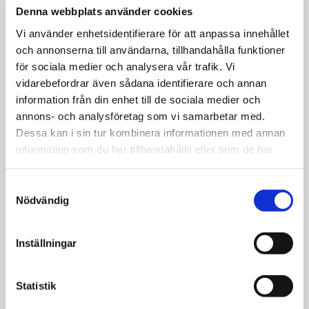
Denna webbplats använder cookies
Oavsett om det är dags för en rutinmässig kontroll eller ett
Vi använder enhetsidentifierare för att anpassa innehållet
mer omfattande underhåll kan du lita på att vi tar väl hand
och annonserna till användarna, tillhandahålla funktioner
om din bil – med ett professionellt öga för detaljer och ett
för sociala medier och analysera vår trafik. Vi
äkta engagemang för kvalitet. Om en servicelampa har
vidarebefordrar även sådana identifierare och annan
tänts eller du vet att ett verkstadsbesök närmar sig, hjälper
information från din enhet till de sociala medier och
vi dig gärna att boka en tid som passar. Många av våra
annons- och analysföretag som vi samarbetar med.
kunder kommer till oss från både Nacka, Saltsjö-Boo och
Dessa kan i sin tur kombinera informationen med annan
stora delar av Stockholm– en bekräftelse på det förtroende
information som du har tillhandahållit eller som de har
vi byggt upp genom åren. För oss handlar det inte bara om
samlat in när du har använt deras tjänster.
service, utan om omtanke på riktigt. Välkommen till
Samtyckesval
Mekonomen i Nacka – där din MG får den omsorg den
Nödvändig
förtjänar.
Inställningar
LÄS MER OM BILSERVICE
Statistik