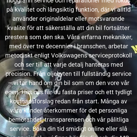
noggrann service och reparationer med fokus
på kvalitet och långsiktig funktion, där vi alltid
använder originaldelar eller motsvarande
kvalite för att säkerställa att din bil fortsätter
prestera som den ska.
Våra erfarna mekaniker,
med över tre decennier i branschen, arbetar
metodiskt enligt Volkswagens serviceprotokoll
och ser till att varje detalj hanteras med
precision. Från oljebyten till fullständig service
– vi tar hand om din bil som om den vore vår
egen. Hos oss får du fasta priser och ett tydligt
kostnadsförslag redan från start.
Många av
våra kunder återkommer för det personliga
bemötandet, transparensen och vår pålitliga
service. Boka din tid smidigt online eller slå