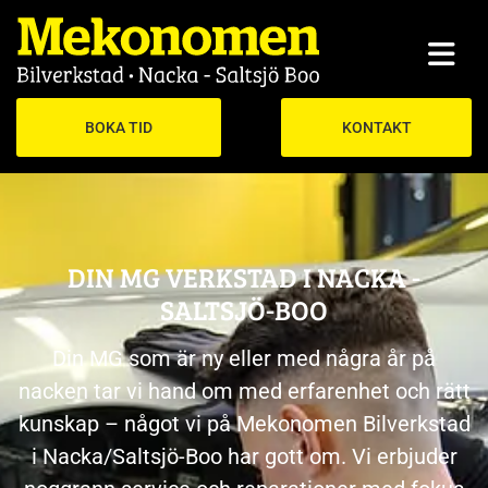
BOKA TID
KONTAKT
DIN MG VERKSTAD I NACKA -
SALTSJÖ-BOO
Din MG som är ny eller med några år på
nacken tar vi hand om med erfarenhet och rätt
kunskap – något vi på Mekonomen Bilverkstad
i Nacka/Saltsjö-Boo har gott om. Vi erbjuder