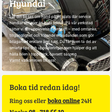
Hyundai
Låt din bil tas om hand på en plats där service
handlar om mer än bara teknik. På vår verkstad
sätter vi din upplevelse i centrum – med omtanke,
tillgänglighet och löpande erbjudanden som gör
bilägandet enklare året runt. Du får även ta del av
smarta tips och uppdateringar som hjälper dig att
hålla bilen i toppskick, oavsett säsong.
Varmt välkommen till oss!
Boka tid redan idag!
Ring oss eller
boka online
24H
Nacka
08 - 718 55 10