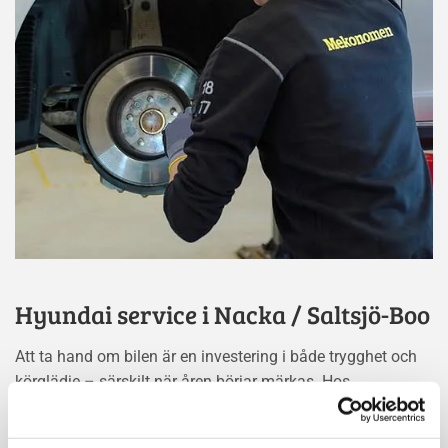
Hyundai service i Nacka / Saltsjö-Boo
Att ta hand om bilen är en investering i både trygghet och
körglädje – särskilt när åren börjar märkas. Hos
Mekonomen Bilverkstad i Nacka möts du av mekaniker
som kan Hyundai, med erfarenhet och precision som gör