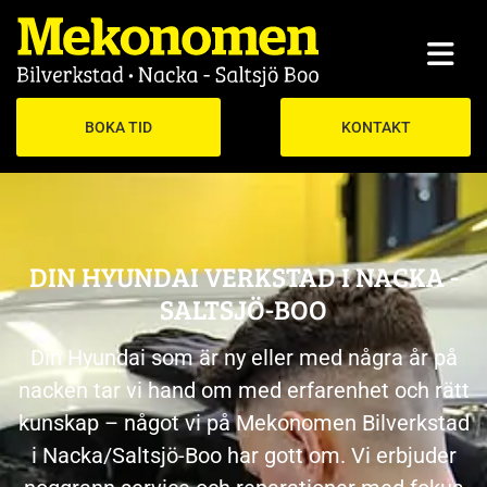
BOKA TID
KONTAKT
DIN HYUNDAI VERKSTAD I NACKA -
SALTSJÖ-BOO
Din Hyundai som är ny eller med några år på
nacken tar vi hand om med erfarenhet och rätt
kunskap – något vi på Mekonomen Bilverkstad
i Nacka/Saltsjö-Boo har gott om. Vi erbjuder