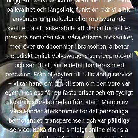
noggrann service och reparationer med fokus
på kvalitet och långsiktig funktion, där vi alltid
använder originaldelar eller motsvarande
kvalite för att säkerställa att din bil fortsätter
prestera som den ska.
Våra erfarna mekaniker,
med över tre decennier i branschen, arbetar
metodiskt enligt Volkswagens serviceprotokoll
och ser till att varje detalj hanteras med
precision. Från oljebyten till fullständig service
– vi tar hand om din bil som om den vore vår
egen. Hos oss får du fasta priser och ett tydligt
kostnadsförslag redan från start.
Många av
våra kunder återkommer för det personliga
bemötandet, transparensen och vår pålitliga
service. Boka din tid smidigt online eller slå