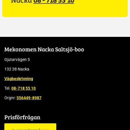
Mekonomen Nacka Saltsjö-boo
Gjutarvägen 5
132 38 Nacka
Vägbeskrivning
Tel.
08-718 55 10
Orgnr:
556449-8987
Prisförfrågan