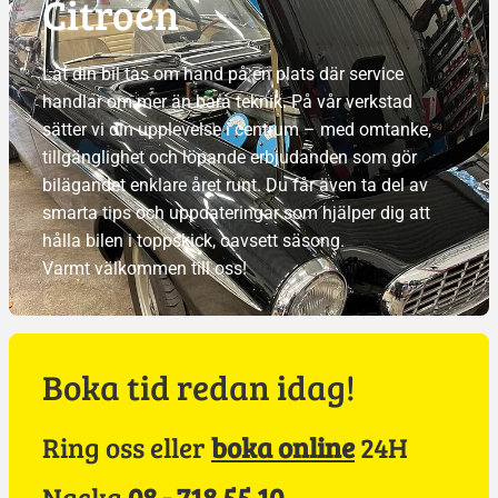
Citroen
Låt din bil tas om hand på en plats där service
handlar om mer än bara teknik. På vår verkstad
sätter vi din upplevelse i centrum – med omtanke,
tillgänglighet och löpande erbjudanden som gör
bilägandet enklare året runt. Du får även ta del av
smarta tips och uppdateringar som hjälper dig att
hålla bilen i toppskick, oavsett säsong.
Varmt välkommen till oss!
Boka tid redan idag!
Ring oss eller
boka online
24H
Nacka
08 - 718 55 10