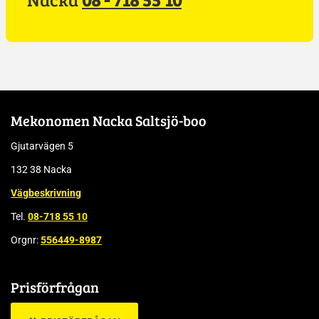
Mekonomen Nacka Saltsjö-boo
Gjutarvägen 5
132 38 Nacka
Vägbeskrivning
Tel.
08-718 55 10
Orgnr:
556449-8987
Prisförfrågan