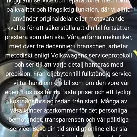
noggrann service och reparationer med fokus
på kvalitet och långsiktig funktion, där vi alltid
använder originaldelar eller motsvarande
kvalite för att säkerställa att din bil fortsätter
prestera som den ska.
Våra erfarna mekaniker,
med över tre decennier i branschen, arbetar
metodiskt enligt Volkswagens serviceprotokoll
och ser till att varje detalj hanteras med
precision. Från oljebyten till fullständig service
– vi tar hand om din bil som om den vore vår
egen. Hos oss får du fasta priser och ett tydligt
kostnadsförslag redan från start.
Många av
våra kunder återkommer för det personliga
bemötandet, transparensen och vår pålitliga
service. Boka din tid smidigt online eller slå