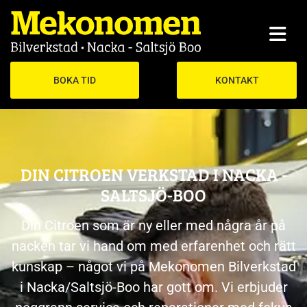
BOKA TID
KONTAKT
DIN CITROEN VERKSTAD I NACKA -
SALTSJÖ-BOO
Din Citroen som är ny eller med några år på
nacken tar vi hand om med erfarenhet och rätt
kunskap – något vi på Mekonomen Bilverkstad
i Nacka/Saltsjö-Boo har gott om. Vi erbjuder